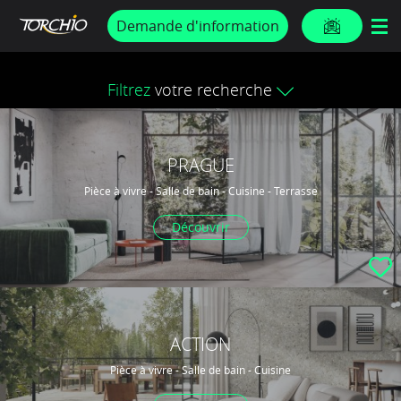
PROMOS & ACTUS
Demande d'information
Filtrez
votre recherche
PRAGUE
Pièce à vivre - Salle de bain - Cuisine - Terrasse
Découvrir
ACTION
Pièce à vivre - Salle de bain - Cuisine