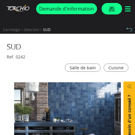
PROMOS & ACTUS
Demande d'information
Carrelage > Sélection >
SUD
SUD
Ref. 0242
Salle de bain
Cuisine
Besoin d'un conseil ?