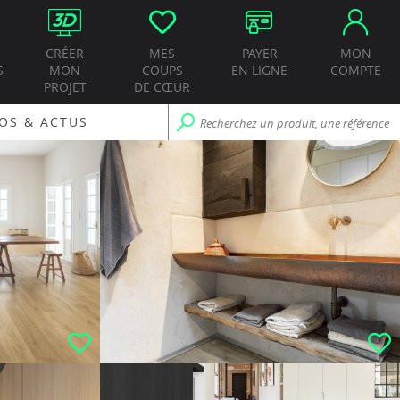
CRÉER
MES
PAYER
MON
S
MON
COUPS
EN LIGNE
COMPTE
PROJET
DE CŒUR
OS & ACTUS