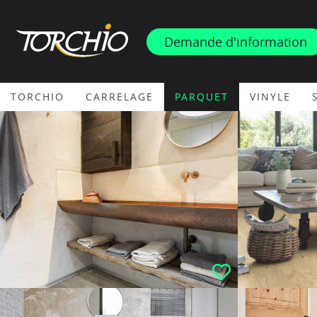
INSPIRATION
Demande d'information
PROMOS & ACTUS
TORCHIO
CARRELAGE
PARQUET
VINYLE