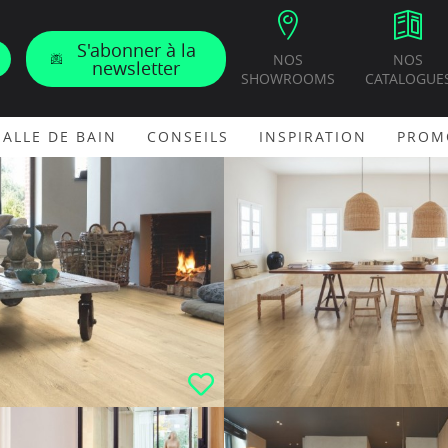
S'abonner à la
NOS
NOS
newsletter
SHOWROOMS
CATALOGUE
SALLE DE BAIN
CONSEILS
INSPIRATION
PROM