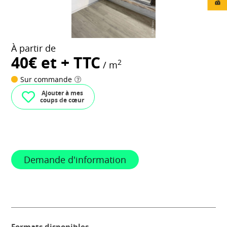
À partir de
40€ et + TTC
2
/ m
Sur commande
Ajouter à mes
coups de cœur
Demande d'information
Formats disponibles