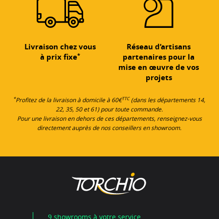
Livraison chez vous
Réseau d’artisans
*
à prix fixe
partenaires pour la
mise en œuvre de vos
projets
*
TTC
Profitez de la livraison à domicile à 60€
(dans les départements 14,
22, 35, 50 et 61) pour toute commande.
Pour une livraison en dehors de ces départements, renseignez-vous
directement auprès de nos conseillers en showroom.
9 showrooms à votre service