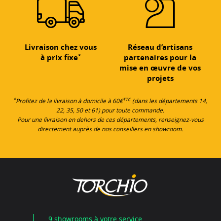
Livraison chez vous
Réseau d’artisans
*
à prix fixe
partenaires pour la
mise en œuvre de vos
projets
*
TTC
Profitez de la livraison à domicile à 60€
(dans les départements 14,
22, 35, 50 et 61) pour toute commande.
Pour une livraison en dehors de ces départements, renseignez-vous
directement auprès de nos conseillers en showroom.
9 showrooms à votre service