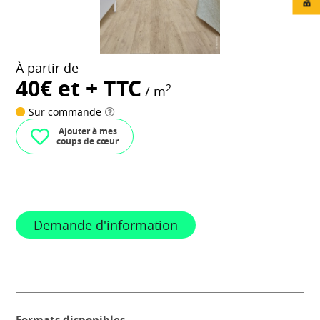
À partir de
40€ et + TTC
2
/ m
Sur commande
Ajouter à mes
coups de cœur
Demande d'information
Formats disponibles