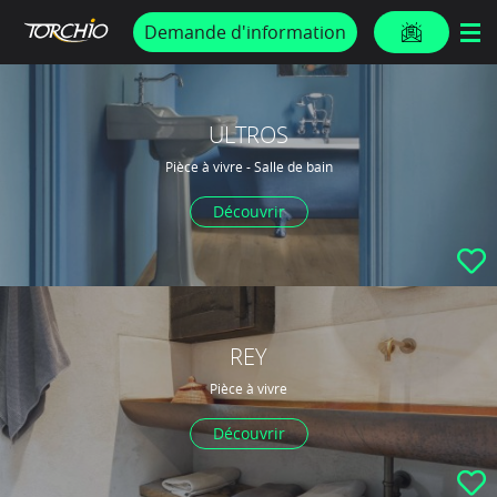
PROMOS & ACTUS
Demande d'information
ULTROS
Pièce à vivre - Salle de bain
Découvrir
REY
Pièce à vivre
Découvrir