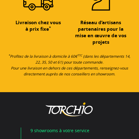
Livraison chez vous
Réseau d’artisans
*
à prix fixe
partenaires pour la
mise en œuvre de vos
projets
*
TTC
Profitez de la livraison à domicile à 60€
(dans les départements 14,
22, 35, 50 et 61) pour toute commande.
Pour une livraison en dehors de ces départements, renseignez-vous
directement auprès de nos conseillers en showroom.
9 showrooms à votre service