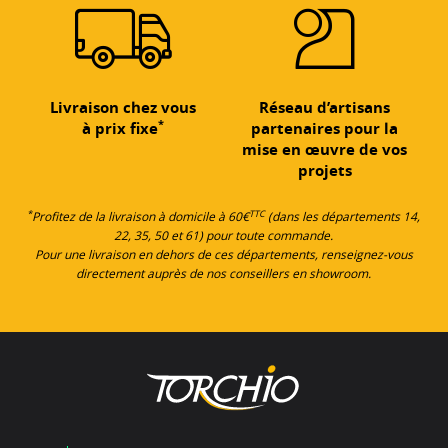
Livraison chez vous
Réseau d’artisans
*
à prix fixe
partenaires pour la
mise en œuvre de vos
projets
*
TTC
Profitez de la livraison à domicile à 60€
(dans les départements 14,
22, 35, 50 et 61) pour toute commande.
Pour une livraison en dehors de ces départements, renseignez-vous
directement auprès de nos conseillers en showroom.