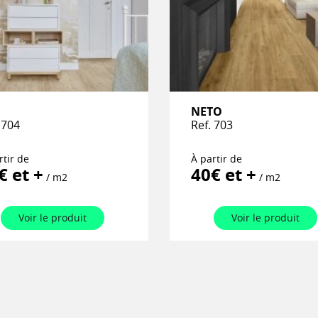
FINITIONS
ASPECT
DISPONIBILITÉ
NETO
 704
Ref. 703
Vous êt
rtir de
À partir de
€ et +
40€ et +
/ m2
/ m2
Nos catalogues
références ave
pensées pour v
Voir le produit
Voir le produit
sommes votre p
écoute pour cr