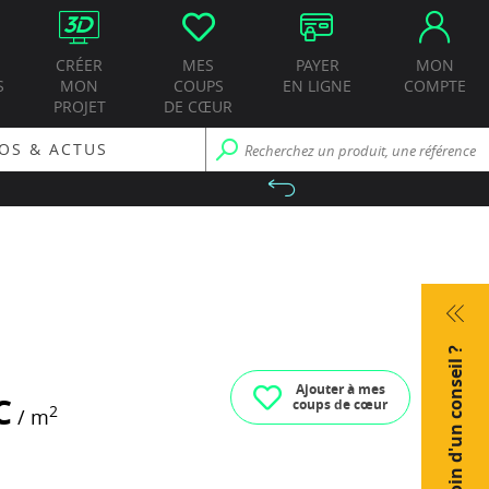
CRÉER
MES
PAYER
MON
S
MON
COUPS
EN LIGNE
COMPTE
PROJET
DE CŒUR
OS & ACTUS
Besoin d'un conseil ?
Ajouter à mes
C
coups de cœur
2
/ m