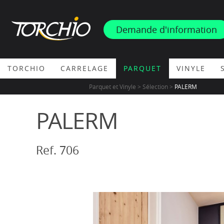
INSPIRATION
Demande d'information
PROMOS & ACTUS
TORCHIO
CARRELAGE
PARQUET
VINYLE
Parquet et Vinyle > Sélection >
PALERM
PALERM
Ref. 706