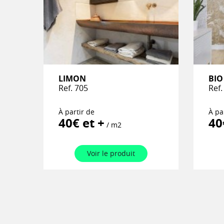
LIMON
BIO
Ref. 705
Ref.
À partir de
À pa
40€ et +
40
/ m2
Voir le produit