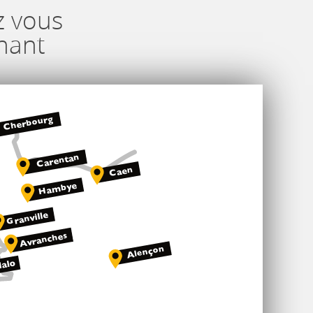
z vous
nant