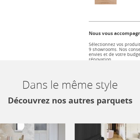
Nous vous accompagno
Sélectionnez vos produit
9 showrooms. Nos consei
envies et de votre budg
rénovation.
Dans le même style
Descriptif technique
Découvrez nos autres parquets
TYPE
UNIVERS
STYLE