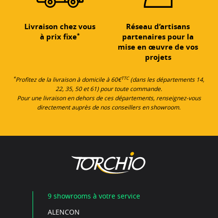
Livraison chez vous
Réseau d’artisans
*
à prix fixe
partenaires pour la
mise en œuvre de vos
projets
*
TTC
Profitez de la livraison à domicile à 60€
(dans les départements 14,
22, 35, 50 et 61) pour toute commande.
Pour une livraison en dehors de ces départements, renseignez-vous
directement auprès de nos conseillers en showroom.
9 showrooms à votre service
ALENCON