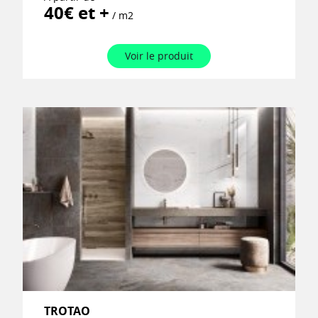
40€ et +
/ m2
Voir le produit
TROTAO