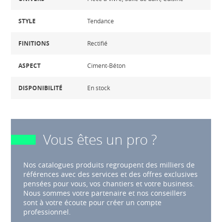
STYLE
Tendance
FINITIONS
Rectifié
ASPECT
Ciment-Béton
DISPONIBILITÉ
En stock
Vous êtes un pro ?
Nos catalogues produits regroupent des milliers de
références avec des services et des offres exclusives
pensées pour vous, vos chantiers et votre business.
Nous sommes votre partenaire et nos conseillers
sont à votre écoute pour créer un compte
professionnel.