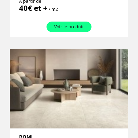
À partir de
40€ et +
/ m2
Voir le produit
ROMI