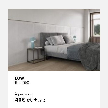
LOW
Ref. 060
À partir de
40€ et +
/ m2