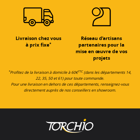
Livraison chez vous
Réseau d’artisans
*
à prix fixe
partenaires pour la
mise en œuvre de vos
projets
*
TTC
Profitez de la livraison à domicile à 60€
(dans les départements 14,
22, 35, 50 et 61) pour toute commande.
Pour une livraison en dehors de ces départements, renseignez-vous
directement auprès de nos conseillers en showroom.