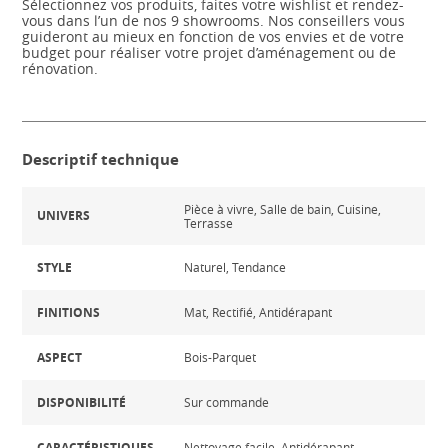
Sélectionnez vos produits, faites votre wishlist et rendez-
vous dans l’un de nos 9 showrooms. Nos conseillers vous
guideront au mieux en fonction de vos envies et de votre
budget pour réaliser votre projet d’aménagement ou de
rénovation.
Descriptif technique
Pièce à vivre, Salle de bain, Cuisine,
UNIVERS
Terrasse
STYLE
Naturel, Tendance
FINITIONS
Mat, Rectifié, Antidérapant
ASPECT
Bois-Parquet
DISPONIBILITÉ
Sur commande
CARACTÉRISTIQUES
Nettoyage facile, Antidérapant