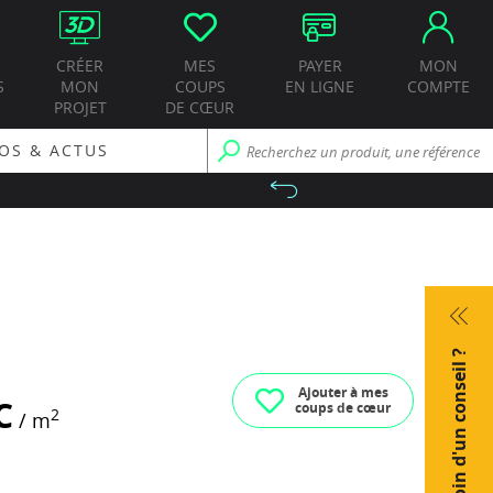
CRÉER
MES
PAYER
MON
S
MON
COUPS
EN LIGNE
COMPTE
PROJET
DE CŒUR
OS & ACTUS
Besoin d'un conseil ?
Ajouter à mes
C
coups de cœur
2
/ m