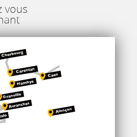
z vous
nant