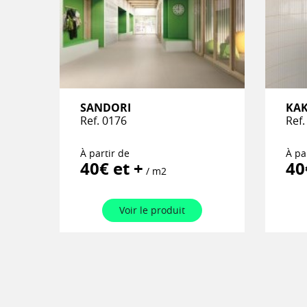
SANDORI
KAK
Ref. 0176
Ref.
À partir de
À pa
40€ et +
40
/ m2
Voir le produit