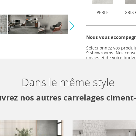
PERLE
GRIS 
Nous vous accompagno
Sélectionnez vos produit
9 showrooms. Nos consei
envies et de votre budg
rénovation.
Dans le même style
Descriptif technique
vrez nos autres carrelages ciment
UNIVERS
STYLE
FINITIONS