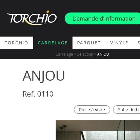
INSPIRATION
Demande d'information
PROMOS & ACTUS
TORCHIO
CARRELAGE
PARQUET
VINYLE
Carrelage > Sélection >
ANJOU
ANJOU
Ref. 0110
Pièce à vivre
Salle de b