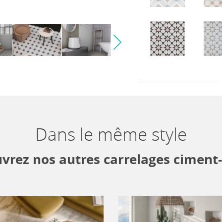
Nous vous accompagno
Sélectionnez vos produit
Dans le même style
9 showrooms. Nos consei
envies et de votre budg
rénovation.
vrez nos autres carrelages ciment
Descriptif technique
UNIVERS