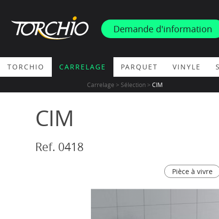
INSPIRATION
Demande d'information
PROMOS & ACTUS
TORCHIO
CARRELAGE
PARQUET
VINYLE
Carrelage > Sélection >
CIM
CIM
Ref. 0418
Pièce à vivre