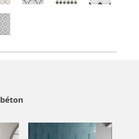
ns dans votre projet !
s, faites votre wishlist et rendez-vous dans l’un de nos
llers vous guideront au mieux en fonction de vos
et pour réaliser votre projet d’aménagement ou de
-béton
Pièce à vivre, Salle de bain, Cuisine