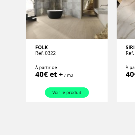
FOLK
SIR
Ref. 0322
Ref.
À partir de
À pa
40€ et +
40
/ m2
Voir le produit