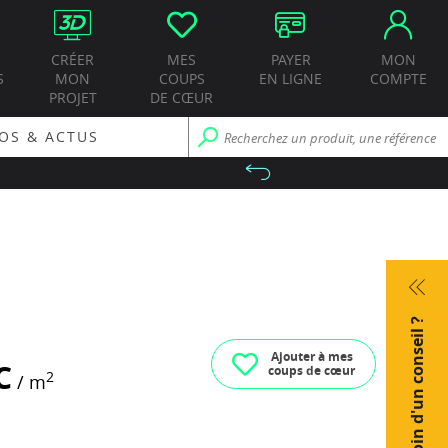
CRÉER
MES
PAYER
MON
S
MON
COUPS
EN LIGNE
COMPTE
PROJET
DE CŒUR
OS & ACTUS
Besoin d'un conseil ?
Ajouter à mes
C
coups de cœur
2
/ m