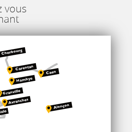
z vous
nant