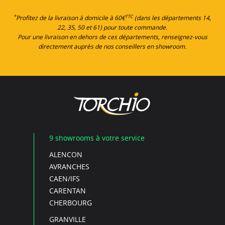
*
TTC
Profitez de la livraison à domicile à 60€
(dans les départements 14,
22, 35, 50 et 61) pour toute commande.
Pour une livraison en dehors de ces départements, renseignez-vous
directement auprès de nos conseillers en showroom.
9 showrooms à votre service
ALENCON
AVRANCHES
CAEN/IFS
CARENTAN
CHERBOURG
GRANVILLE