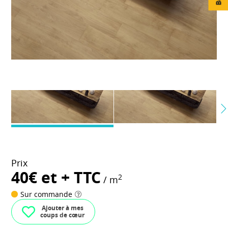
Prix
40€ et + TTC
2
/ m
Sur commande
Ajouter à mes
coups de cœur