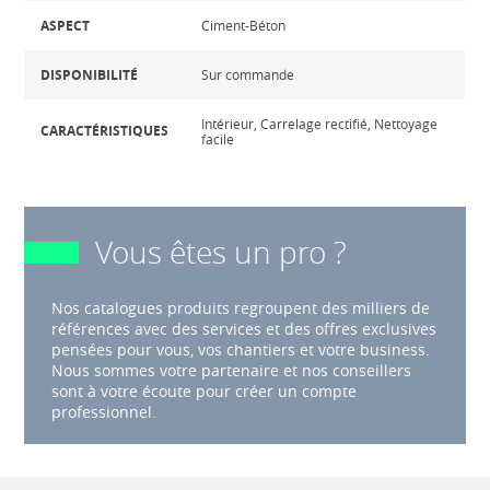
ASPECT
Ciment-Béton
DISPONIBILITÉ
Sur commande
Intérieur, Carrelage rectifié, Nettoyage
CARACTÉRISTIQUES
facile
Vous êtes un pro ?
Nos catalogues produits regroupent des milliers de
références avec des services et des offres exclusives
pensées pour vous, vos chantiers et votre business.
Nous sommes votre partenaire et nos conseillers
sont à votre écoute pour créer un compte
professionnel.