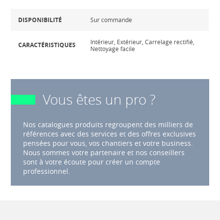
DISPONIBILITÉ
Sur commande
Intérieur, Extérieur, Carrelage rectifié,
CARACTÉRISTIQUES
Nettoyage facile
Vous êtes un pro ?
Nos catalogues produits regroupent des milliers de
références avec des services et des offres exclusives
pensées pour vous, vos chantiers et votre business.
Nous sommes votre partenaire et nos conseillers
sont à votre écoute pour créer un compte
professionnel.