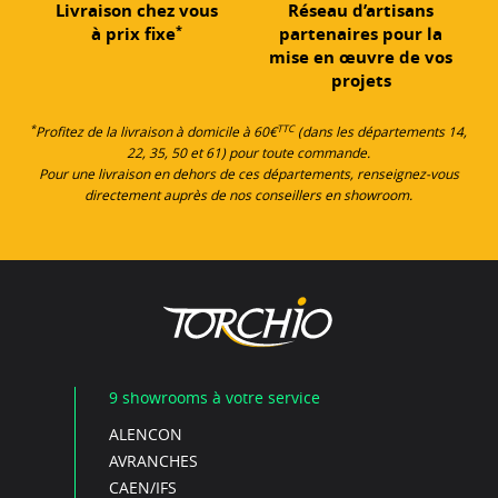
Livraison chez vous
Réseau d’artisans
*
à prix fixe
partenaires pour la
mise en œuvre de vos
projets
*
TTC
Profitez de la livraison à domicile à 60€
(dans les départements 14,
22, 35, 50 et 61) pour toute commande.
Pour une livraison en dehors de ces départements, renseignez-vous
directement auprès de nos conseillers en showroom.
9 showrooms à votre service
ALENCON
AVRANCHES
CAEN/IFS