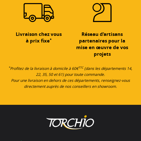
Livraison chez vous
Réseau d’artisans
*
à prix fixe
partenaires pour la
mise en œuvre de vos
projets
*
TTC
Profitez de la livraison à domicile à 60€
(dans les départements 14,
22, 35, 50 et 61) pour toute commande.
Pour une livraison en dehors de ces départements, renseignez-vous
directement auprès de nos conseillers en showroom.