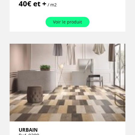
40€ et +
/ m2
Voir le produit
URBAIN