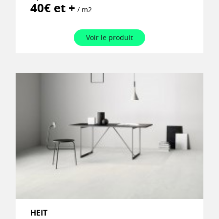
40€ et +
/ m2
Voir le produit
HEIT