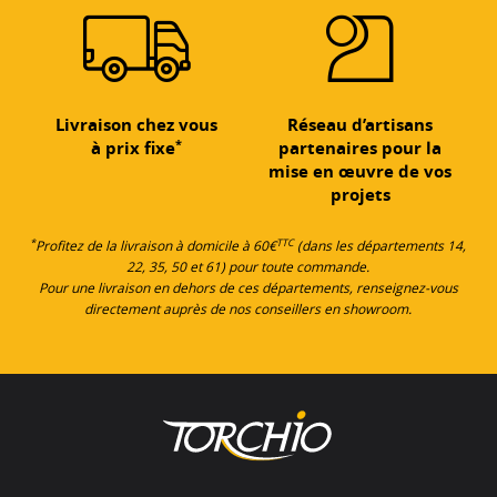
Livraison chez vous
Réseau d’artisans
*
à prix fixe
partenaires pour la
mise en œuvre de vos
projets
*
TTC
Profitez de la livraison à domicile à 60€
(dans les départements 14,
22, 35, 50 et 61) pour toute commande.
Pour une livraison en dehors de ces départements, renseignez-vous
directement auprès de nos conseillers en showroom.