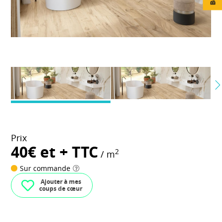
Prix
40€ et + TTC
2
/ m
Sur commande
Ajouter à mes
coups de cœur