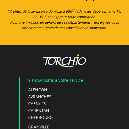
*
TTC
Profitez de la livraison à domicile à 60€
(dans les départements 14,
22, 35, 50 et 61) pour toute commande.
Pour une livraison en dehors de ces départements, renseignez-vous
directement auprès de nos conseillers en showroom.
9 showrooms à votre service
ALENCON
AVRANCHES
CAEN/IFS
CARENTAN
CHERBOURG
GRANVILLE