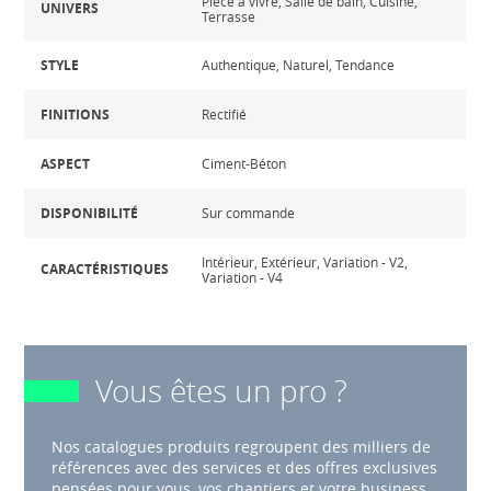
Pièce à vivre, Salle de bain, Cuisine,
UNIVERS
Terrasse
STYLE
Authentique, Naturel, Tendance
FINITIONS
Rectifié
ASPECT
Ciment-Béton
DISPONIBILITÉ
Sur commande
Intérieur, Extérieur, Variation - V2,
CARACTÉRISTIQUES
Variation - V4
Vous êtes un pro ?
Nos catalogues produits regroupent des milliers de
références avec des services et des offres exclusives
pensées pour vous, vos chantiers et votre business.