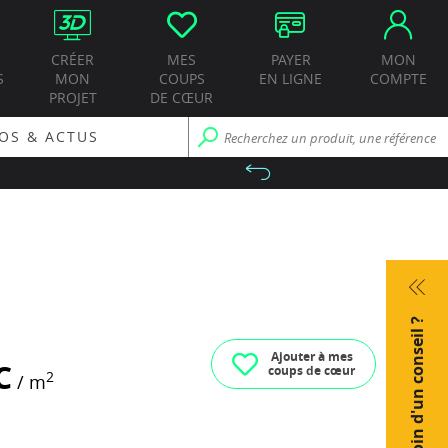
CRÉER
MES
PAYER
MON
S
MON
COUPS
EN LIGNE
COMPTE
PROJET
DE CŒUR
OS & ACTUS
Besoin d'un conseil ?
Ajouter à mes
C
coups de cœur
2
/ m