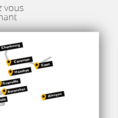
z vous
nant