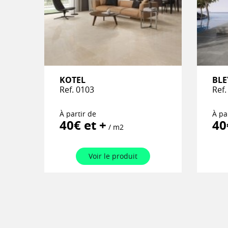
KOTEL
BLE
Ref. 0103
Ref.
À partir de
À pa
40€ et +
40
/ m2
Voir le produit