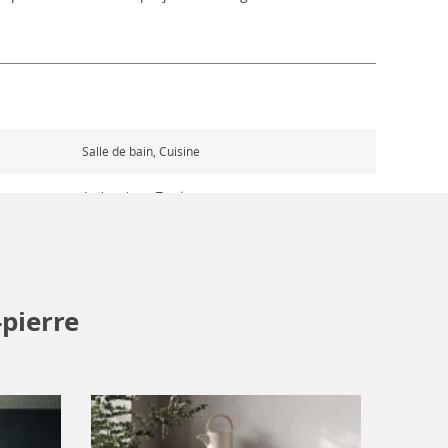
Salle de bain, Cuisine
Authentique, Tendance
Brillant
Marbré-Pierre
pierre
Sur commande
es un pro ?