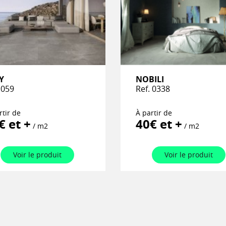
Nos catalogues
références ave
pensées pour v
sommes votre p
écoute pour cr
Y
NOBILI
 059
Ref. 0338
rtir de
À partir de
€ et +
40€ et +
/ m2
/ m2
Voir le produit
Voir le produit