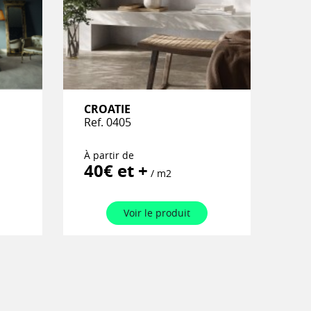
 produits regroupent des milliers de
c des services et des offres exclusives
ous, vos chantiers et votre business. Nous
artenaire et nos conseillers sont à votre
éer un compte professionnel.
CROATIE
Ref. 0405
À partir de
40€ et +
/ m2
Voir le produit