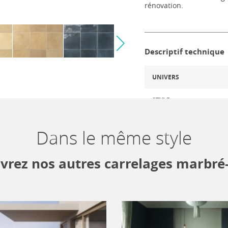
rénovation.
Descriptif technique
UNIVERS
STYLE
FINITIONS
Dans le même style
ASPECT
vrez nos autres carrelages marbré-
DISPONIBILITÉ
Vous êt