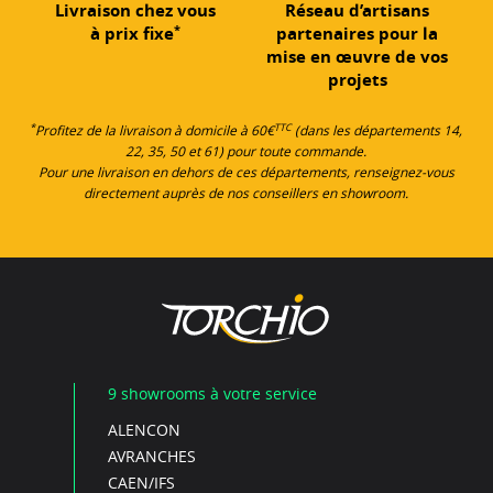
Livraison chez vous
Réseau d’artisans
*
à prix fixe
partenaires pour la
mise en œuvre de vos
projets
*
TTC
Profitez de la livraison à domicile à 60€
(dans les départements 14,
22, 35, 50 et 61) pour toute commande.
Pour une livraison en dehors de ces départements, renseignez-vous
directement auprès de nos conseillers en showroom.
9 showrooms à votre service
ALENCON
AVRANCHES
CAEN/IFS