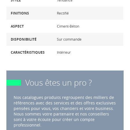
STYLE
Tendance
FINITIONS
Rectifié
ASPECT
Ciment-Béton
DISPONIBILITÉ
Sur commande
CARACTÉRISTIQUES
Intérieur
Vous êtes un pro ?
Nos catalogues produits regroupent des milliers de
références avec des services et des offres exclusives
pensées pour vous, vos chantiers et votre business.
Nous sommes votre partenaire et nos conseillers
sont à votre écoute pour créer un compte
professionnel.