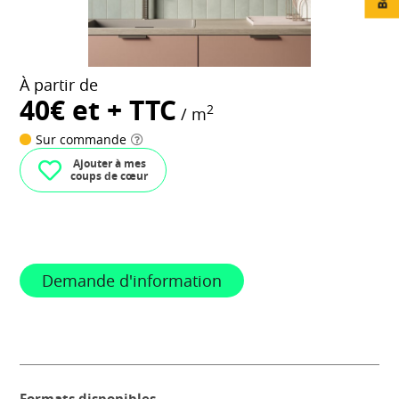
À partir de
40€ et + TTC
2
/ m
Sur commande
Ajouter à mes
coups de cœur
Demande d'information
Formats disponibles