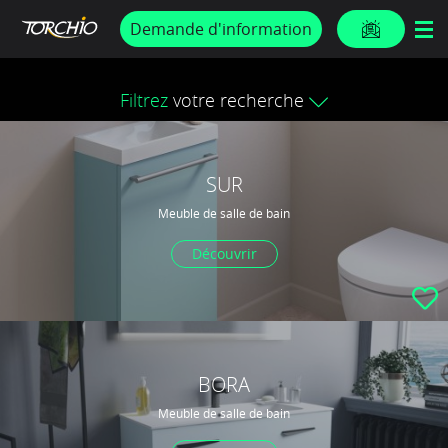
PROMOS & ACTUS
Demande d'information
Filtrez
votre recherche
SUR
Meuble de salle de bain
Découvrir
BORA
Meuble de salle de bain