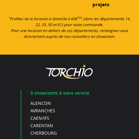
projets
*
TTC
Profitez de la livraison à domicile à 60€
(dans les départements 14,
22, 35, 50 et 61) pour toute commande.
Pour une livraison en dehors de ces départements, renseignez-vous
directement auprès de nos conseillers en showroom.
9 showrooms à votre service
ALENCON
AVRANCHES
CAEN/IFS
CARENTAN
CHERBOURG