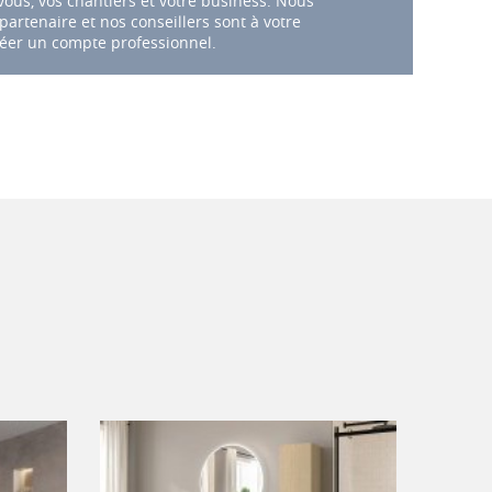
ous, vos chantiers et votre business. Nous
artenaire et nos conseillers sont à votre
éer un compte professionnel.