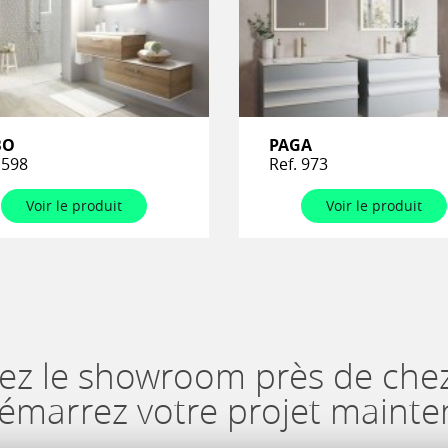
BO
PAGA
 598
Ref. 973
Voir le produit
Voir le produit
ez le showroom près de che
démarrez votre projet mainte