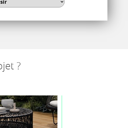
jet ?