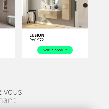
LUSION
Ref. 972
Voir le produit
z vous
nant