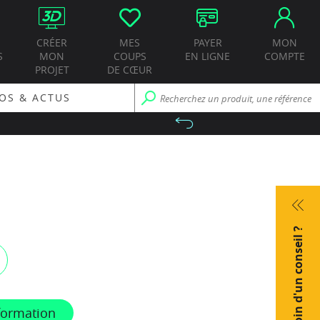
CRÉER
MES
PAYER
MON
S
MON
COUPS
EN LIGNE
COMPTE
PROJET
DE CŒUR
OS & ACTUS
Besoin d'un conseil ?
formation