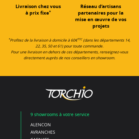
Livraison chez vous
Réseau d’artisans
*
à prix fixe
partenaires pour la
mise en œuvre de vos
projets
*
TTC
Profitez de la livraison à domicile à 60€
(dans les départements 14,
22, 35, 50 et 61) pour toute commande.
Pour une livraison en dehors de ces départements, renseignez-vous
directement auprès de nos conseillers en showroom.
9 showrooms à votre service
ALENCON
AVRANCHES