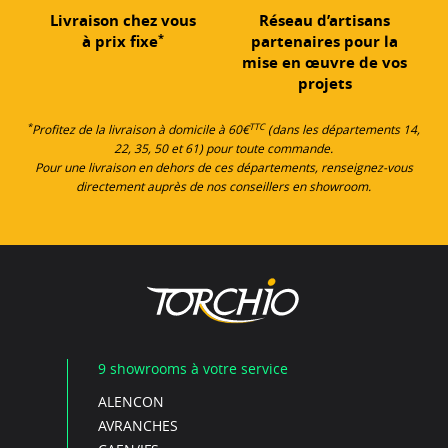
Livraison chez vous
Réseau d’artisans
*
à prix fixe
partenaires pour la
mise en œuvre de vos
projets
*
TTC
Profitez de la livraison à domicile à 60€
(dans les départements 14,
22, 35, 50 et 61) pour toute commande.
Pour une livraison en dehors de ces départements, renseignez-vous
directement auprès de nos conseillers en showroom.
9 showrooms à votre service
ALENCON
AVRANCHES