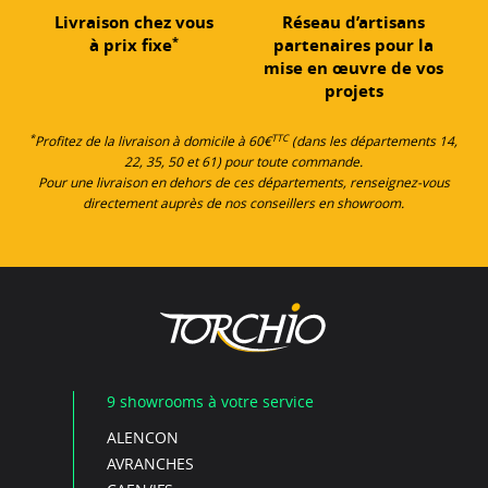
Livraison chez vous
Réseau d’artisans
*
à prix fixe
partenaires pour la
mise en œuvre de vos
projets
*
TTC
Profitez de la livraison à domicile à 60€
(dans les départements 14,
22, 35, 50 et 61) pour toute commande.
Pour une livraison en dehors de ces départements, renseignez-vous
directement auprès de nos conseillers en showroom.
9 showrooms à votre service
ALENCON
AVRANCHES