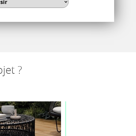
jet ?