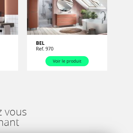
BEL
Ref. 970
Voir le produit
z vous
nant