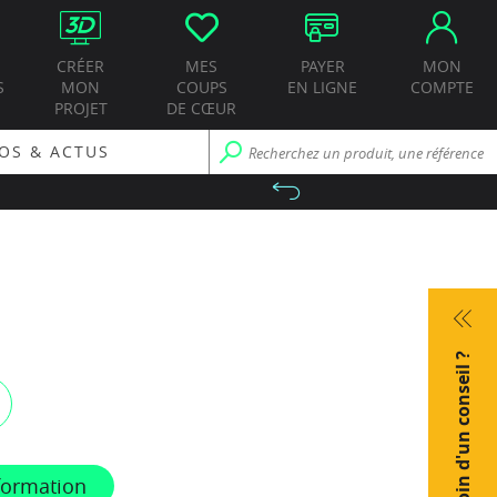
CRÉER
MES
PAYER
MON
S
MON
COUPS
EN LIGNE
COMPTE
PROJET
DE CŒUR
OS & ACTUS
Besoin d'un conseil ?
formation