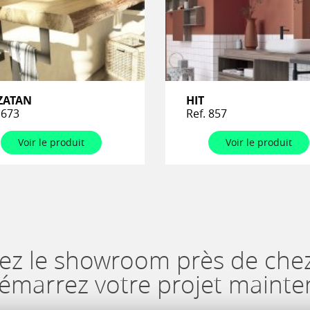
ZATAN
HIT
 673
Ref. 857
Voir le produit
Voir le produit
ez le showroom près de che
démarrez votre projet mainte