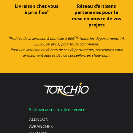
Livraison chez vous
Réseau d’artisans
*
à prix fixe
partenaires pour la
mise en œuvre de vos
projets
*
TTC
Profitez de la livraison à domicile à 60€
(dans les départements 14,
22, 35, 50 et 61) pour toute commande.
Pour une livraison en dehors de ces départements, renseignez-vous
directement auprès de nos conseillers en showroom.
9 showrooms à votre service
ALENCON
AVRANCHES