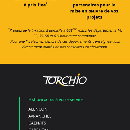
*
à prix fixe
partenaires pour la
mise en œuvre de vos
projets
*
TTC
Profitez de la livraison à domicile à 60€
(dans les départements 14,
22, 35, 50 et 61) pour toute commande.
Pour une livraison en dehors de ces départements, renseignez-vous
directement auprès de nos conseillers en showroom.
9 showrooms à votre service
ALENCON
AVRANCHES
CAEN/IFS
CARENTAN