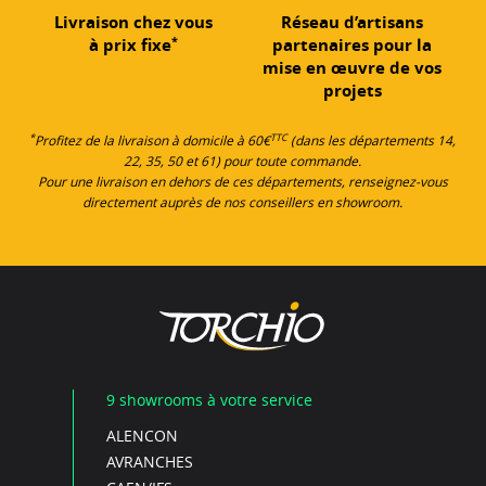
Livraison chez vous
Réseau d’artisans
*
à prix fixe
partenaires pour la
mise en œuvre de vos
projets
*
TTC
Profitez de la livraison à domicile à 60€
(dans les départements 14,
22, 35, 50 et 61) pour toute commande.
Pour une livraison en dehors de ces départements, renseignez-vous
directement auprès de nos conseillers en showroom.
9 showrooms à votre service
ALENCON
AVRANCHES