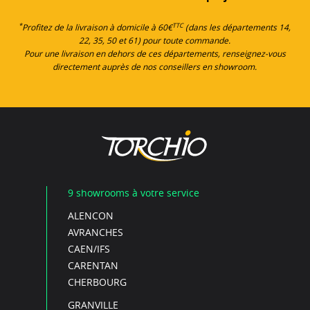
*
TTC
Profitez de la livraison à domicile à 60€
(dans les départements 14,
22, 35, 50 et 61) pour toute commande.
Pour une livraison en dehors de ces départements, renseignez-vous
directement auprès de nos conseillers en showroom.
9 showrooms à votre service
ALENCON
AVRANCHES
CAEN/IFS
CARENTAN
CHERBOURG
GRANVILLE