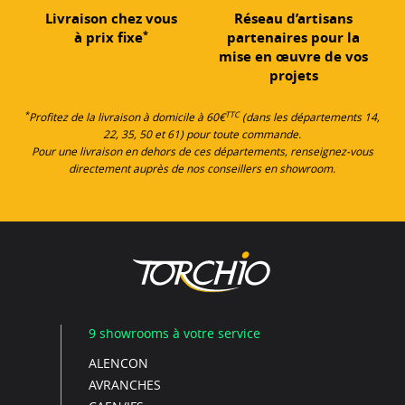
Livraison chez vous
Réseau d’artisans
*
à prix fixe
partenaires pour la
mise en œuvre de vos
projets
*
TTC
Profitez de la livraison à domicile à 60€
(dans les départements 14,
22, 35, 50 et 61) pour toute commande.
Pour une livraison en dehors de ces départements, renseignez-vous
directement auprès de nos conseillers en showroom.
9 showrooms à votre service
ALENCON
AVRANCHES