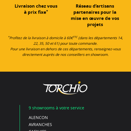
Livraison chez vous
Réseau d’artisans
*
à prix fixe
partenaires pour la
mise en œuvre de vos
projets
*
TTC
Profitez de la livraison à domicile à 60€
(dans les départements 14,
22, 35, 50 et 61) pour toute commande.
Pour une livraison en dehors de ces départements, renseignez-vous
directement auprès de nos conseillers en showroom.
9 showrooms à votre service
ALENCON
AVRANCHES