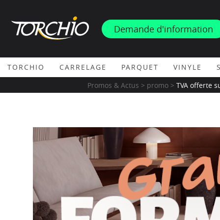
INSPIRATION
Demande d'information
PROMOS & ACTUS
TORCHIO
CARRELAGE
PARQUET
VINYLE
Promos & Actus > promo >
TVA offerte s