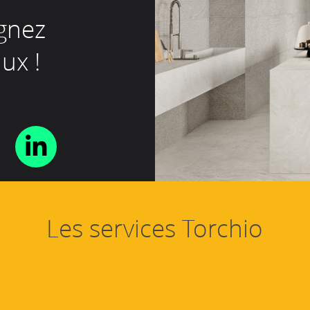
gnez
ux !
Les services Torchio