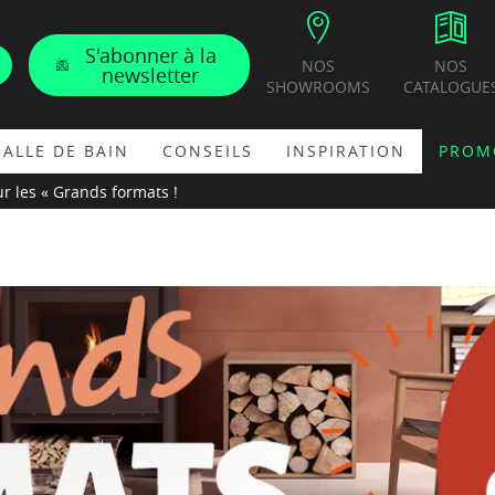
S'abonner à la
NOS
NOS
newsletter
SHOWROOMS
CATALOGUE
SALLE DE BAIN
CONSEILS
INSPIRATION
PROM
ur les « Grands formats !