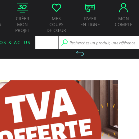
CRÉER
MES
PAYER
MON
S
MON
COUPS
EN LIGNE
COMPTE
PROJET
DE CŒUR
OS & ACTUS