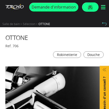
PROMOS & ACTUS
Demande d'information
Salle de bain > Sélection >
OTTONE
OTTONE
Ref. 706
Robinetterie
Douche
Besoin d'un conseil ?