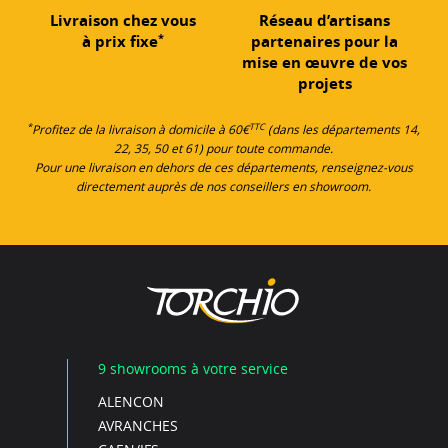
Livraison chez vous
Réseau d’artisans
*
à prix fixe
partenaires pour la
mise en œuvre de vos
projets
*
TTC
Profitez de la livraison à domicile à 60€
(dans les départements 14,
22, 35, 50 et 61) pour toute commande.
Pour une livraison en dehors de ces départements, renseignez-vous
directement auprès de nos conseillers en showroom.
9 showrooms à votre service
ALENCON
AVRANCHES