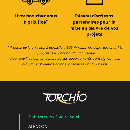
Livraison chez vous
Réseau d’artisans
*
à prix fixe
partenaires pour la
mise en œuvre de vos
projets
*
TTC
Profitez de la livraison à domicile à 60€
(dans les départements 14,
22, 35, 50 et 61) pour toute commande.
Pour une livraison en dehors de ces départements, renseignez-vous
directement auprès de nos conseillers en showroom.
9 showrooms à votre service
ALENCON