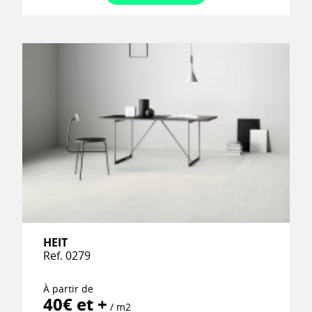
HEIT
Ref. 0279
À partir de
40€ et +
/ m2