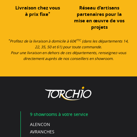
Livraison chez vous
Réseau d’artisans
*
à prix fixe
partenaires pour la
mise en œuvre de vos
projets
*
TTC
Profitez de la livraison à domicile à 60€
(dans les départements 14,
22, 35, 50 et 61) pour toute commande.
Pour une livraison en dehors de ces départements, renseignez-vous
directement auprès de nos conseillers en showroom.
9 showrooms à votre service
ALENCON
AVRANCHES