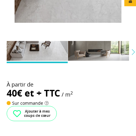
À partir de
40€ et + TTC
2
/ m
Sur commande
Ajouter à mes
coups de cœur