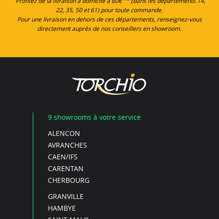
Profitez de la livraison à domicile à 60€
(dans les départements 14,
22, 35, 50 et 61) pour toute commande.
Pour une livraison en dehors de ces départements, renseignez-vous
directement auprès de nos conseillers en showroom.
9 showrooms à votre service
ALENCON
AVRANCHES
CAEN/IFS
CARENTAN
CHERBOURG
GRANVILLE
HAMBYE