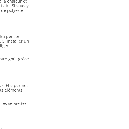
 la chaleur et
bain. Si vous y
 de polyester
udra penser
 Si installer un
liger
votre goût grâce
ux. Elle permet
nts éléments
 les serviettes