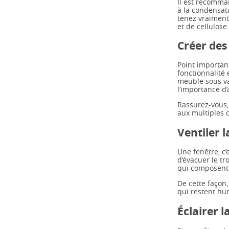
Il est recomma
à la condensati
tenez vraiment,
et de cellulose.
Créer des
Point important
fonctionnalité 
meuble sous va
l’importance d
Rassurez-vous, 
aux multiples c
Ventiler l
Une fenêtre, c’
d’évacuer le tr
qui composent 
De cette façon,
qui restent hu
Éclairer l