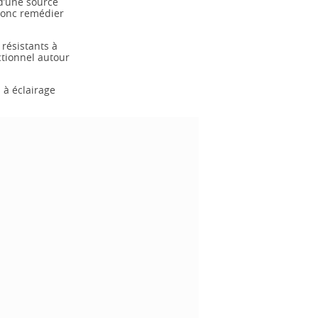
 d’une source
 donc remédier
résistants à
ctionnel autour
 à éclairage