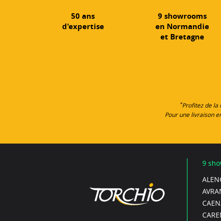
50 ans
9 showrooms
d'expertise
en Normandie
et Bretagne
*
Profitez de la
Pour une livraison 
9 sho
ALEN
AVRA
CAEN/
CARE