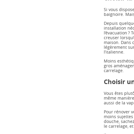
Si vous dispose
baignoire. Mais
Depuis quelque
installation né
l’évacuation ? 
creuser lorsqu
maison. Dans c
légèrement sur
l’italienne.
Moins esthétiq
gros aménageme
carrelage.
Choisir u
Vous êtes plutô
même manière qu
aussi de la vap
Pour rénover vo
moins sujettes 
douche, sachez
le carrelage, e