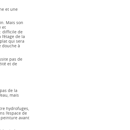
che et une
in. Mais son
e et
difficile de
l’étage de la
plat qui sera
ne douche à
ssite pas de
ité et de
 pas de la
’eau, mais
âtre hydrofuges,
ans l’espace de
 peinture avant