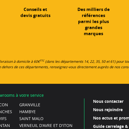
Conseils et
Des milliers de
devis gratuits
références
parmi les plus
grandes
marques
TTC
 livraison à domicile à 60€
(dans les départements 14, 22, 35, 50 et 61) pour 
en dehors de ces départements, renseignez-vous directement auprès de nos cons
wrooms à votre service
Nous contacter
CON
GRANVILLE
Nous rejoindre
NCHES
HAMBYE
Nos actus et pro
IFS
SAINT MALO
NTAN
VERNEUIL D'AVRE ET D'ITON
Guide carrelage &