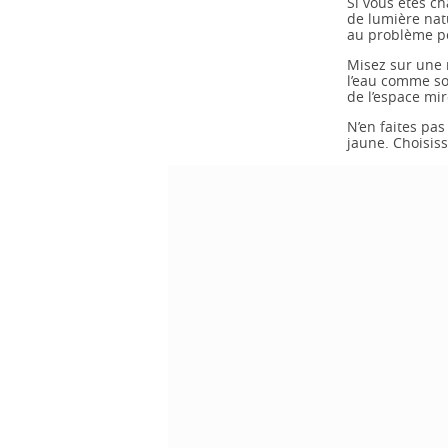
Si vous êtes ch
de lumière natu
au problème pou
Misez sur une 
l’eau comme so
de l’espace mir
N’en faites pas
jaune. Choisiss