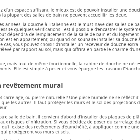
z d’un espace suffisant, le mieux est de pouvoir installer une dou
 la plupart des salles de bain ne peuvent accueillir les deux.
s années, la douche à l’italienne est le must-have des salles de ba
cessite quelques vérifications : est-il possible d’encastrer le systèm
Tout dépendra de l’emplacement de la salle de bain et du logement : 
’on est en appartement, ou quand on souhaite installer sa douche à 
e cas, vous pouvez choisir d’installer un receveur de douche extra-
élevé par rapport au sol, mais qui offrira en partie le charme d’u
ue, mais tout de même fonctionnelle, la cabine de douche ne néce
nts. Elle est simple à poser et vous épargne les travaux d’étanché
n revêtement mural
t carrelage, ou pierre naturelle ? Une pièce humide ne se réfléchit
e les autres. Il faut protéger les murs et le sol des projections d
eur.
tre salle de bain, il convient d’abord d’installer des plaques de pl
aux risques d’infiltration. Si vous décidez de poser du carrelage d
 qu’il existe des revêtements d’étanchéité, à appliquer comme une
t qui protégeront vos murs et sols.