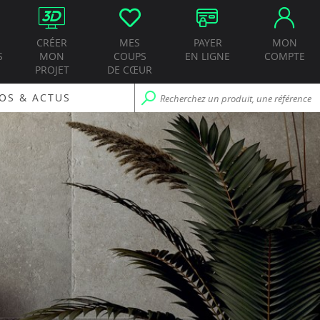
CRÉER
MES
PAYER
MON
S
MON
COUPS
EN LIGNE
COMPTE
PROJET
DE CŒUR
OS & ACTUS