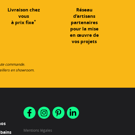
Livraison chez
Réseau
vous
d’artisans
*
à prix fixe
partenaires
pour la mise
en œuvre de
vos projets
toute commande.
eillers en showroom.
mos
Mentions légales
 bains