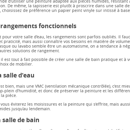
ndé d’utiliser une peinture adaptée aux pièces humides, résistant à
on. De même, la tapisserie est plutôt à proscrire dans une salle de 
 choisissez de préférence un papier peint vinyle sur intissé à base
 rangements fonctionnels
 pour votre salle d’eau, les rangements sont parfois oubliés. Il fa
et praticité, mais aussi connaître vos besoins en matière de volume.
sque ou lavabo semble être un automatisme, on a tendance à nég
’autres solutions de rangement.
il est tout à fait possible de créer une salle de bain pratique et à 
hoix de mobilier.
a salle d’eau
est bien, mais une VMC (ventilation mécanique contrôlée), c’est mie
op-plein d’humidité, et donc de préserver la peinture et les différe
la pièce.
 vous éviterez les moisissures et la peinture qui s’effrite, mais aussi
mides jusqu’au lendemain.
a salle de bain